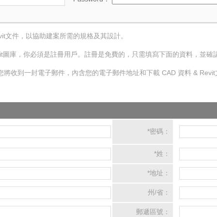
Revit文件，以協助建案所需的規格及其設計。
 Revit圖庫，你必須是註冊用戶。註冊是免費的，只需填寫下面的資料，並
將收到一封電子郵件，內含您的電子郵件地址和下載 CAD 資料 & Rev
*密碼：
*姓：
*地址：
州/省：
郵遞區號：