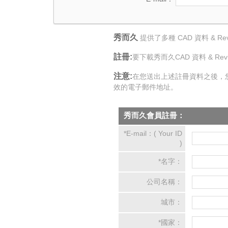
秀而久
提供了多種 CAD 資料 & 
註冊:
要下載秀而久CAD 資料 &
注意:
在您送出上述註冊資料之後，您
效的電子郵件地址。
秀而久會員註冊：
*E-mail：( Your ID
)
*名字：
公司名稱：
城市：
*國家：